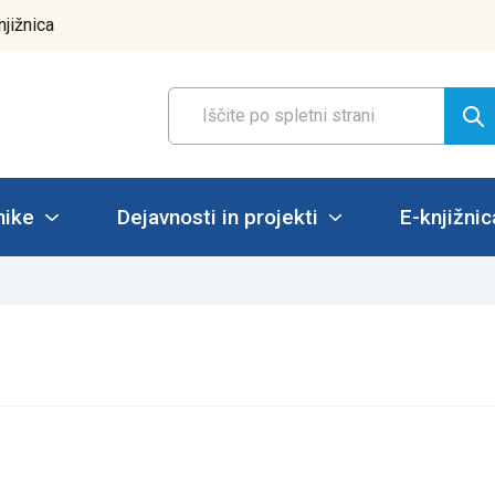
njižnica
nike
Dejavnosti in projekti
E-knjižnic