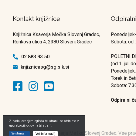
Kontakt knjižnice
Odpiraln
Knjižnica Ksaverja Meška Slovenj Gradec,
Ponedeljek-
Ronkova ulica 4, 2380 Slovenj Gradec
Sobota: od 
POLETNI D
02 883 93 50
(od 1. jul. d
knjiznicasg@sg.sik.si
Ponedeljek,
Torek in čet
Sobota: 7.3
Odpiralni č
Z nadaljevanjem ogleda te strani, se strinjate z
uporabo piškotkov na tej strani.
© 2021 Knjižnica Ksaverja Meška Slovenj Gradec. Vse prav
Se strinjam
Več informacij