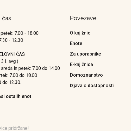
i čas
Povezave
O knjižnici
petek: 7.00 - 18.00
7.30 - 12.30
Enote
Za uporabnike
ELOVNI ČAS
o 31. avg.)
E-knjižnica
 sreda in petek: 7.00 do 14.00
Domoznanstvo
rtek: 7.00 do 18.00
0 do 12.30.
Izjava o dostopnosti
asi ostalih enot
ice pridržane!