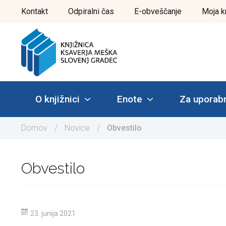
Pojdi
Kontakt
Odpiralni čas
E-obveščanje
Moja k
do
vsebine
O knjižnici
Enote
Za uporab
Domov
/
Novice
/
Obvestilo
Obvestilo
23. junija 2021