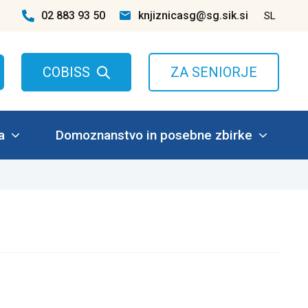
02 883 93 50
knjiznicasg@sg.sik.si
SL
COBISS
ZA SENIORJE
a
Domoznanstvo in posebne zbirke