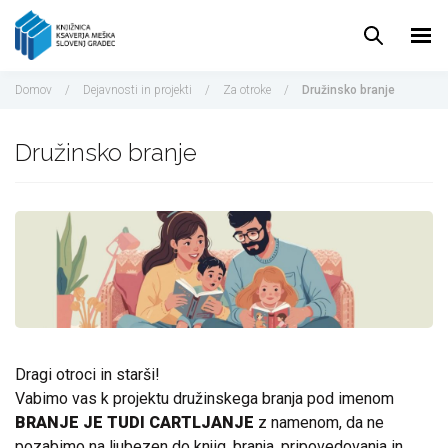
Pojdi
do
vsebine
Domov
/
Dejavnosti in projekti
/
Za otroke
/
Družinsko branje
Družinsko branje
Dragi otroci in starši!
Vabimo vas k projektu družinskega branja pod imenom
BRANJE JE TUDI CARTLJANJE
z namenom, da ne
pozabimo na ljubezen do knjig, branja, pripovedovanja in