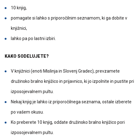
10 knjig,
pomagate si lahko s priporočilnim seznamom, ki ga dobite v
knjižnici,
lahko pa po lastni izbiri.
KAKO SODELUJETE?
V knjižnici (enoti Mislinja in Slovenj Gradec), prevzamete
družinsko bralno knjižico in prijavnico, ki jo izpolnite in pustite pri
izposojevalnem pultu.
Nekaj knjig je lahko iz priporočilnega seznama, ostale izberete
po vašem okusu.
Ko preberete 10 knjig, oddate družinsko bralno knjižico pori
izposojevalnem pultu.