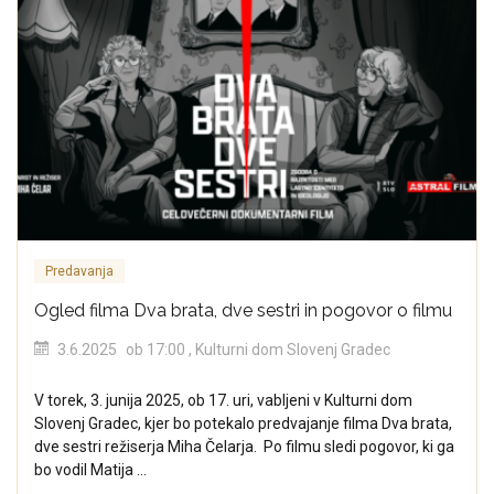
Predavanja
Ogled filma Dva brata, dve sestri in pogovor o filmu
3.6.2025
ob 17:00
, Kulturni dom Slovenj Gradec
V torek, 3. junija 2025, ob 17. uri, vabljeni v Kulturni dom
Slovenj Gradec, kjer bo potekalo predvajanje filma Dva brata,
dve sestri režiserja Miha Čelarja. Po filmu sledi pogovor, ki ga
bo vodil Matija ...