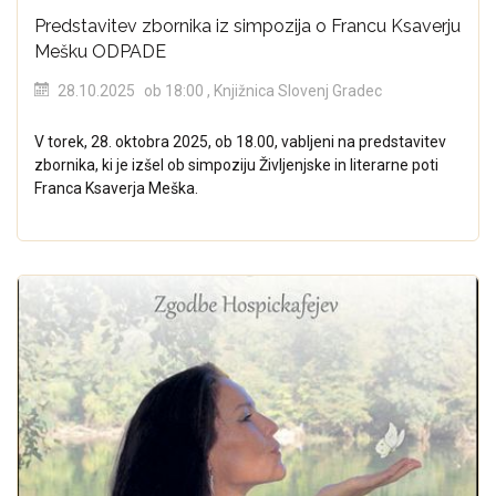
Predstavitev zbornika iz simpozija o Francu Ksaverju
Mešku ODPADE
28.10.2025
ob 18:00
, Knjižnica Slovenj Gradec
V torek, 28. oktobra 2025, ob 18.00, vabljeni na predstavitev
zbornika, ki je izšel ob simpoziju Življenjske in literarne poti
Franca Ksaverja Meška.