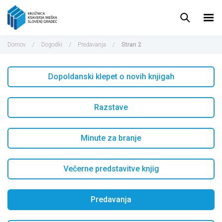
Pojdi
do
vsebine
Domov
/
Dogodki
/
Predavanja
/
Stran 2
Dopoldanski klepet o novih knjigah
Razstave
Minute za branje
Večerne predstavitve knjig
Predavanja