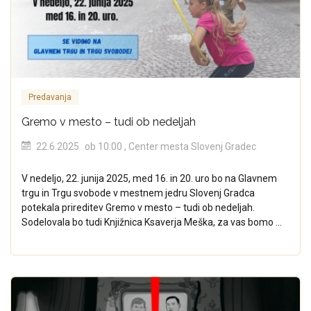
Predavanja
Gremo v mesto – tudi ob nedeljah
22.6.2025
ob 10:00
, Center mesta Slovenj Gradec
V nedeljo, 22. junija 2025, med 16. in 20. uro bo na Glavnem
trgu in Trgu svobode v mestnem jedru Slovenj Gradca
potekala prireditev Gremo v mesto – tudi ob nedeljah.
Sodelovala bo tudi Knjižnica Ksaverja Meška, za vas bomo ...