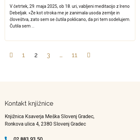
V četrtek, 29. maja 2025, ob 18. uri, vabljeni meditacijo z Ireno
Debeljak. »Že kot otroka me je zanimala usoda zemlje in
človeštva, zato sem se čutila poklicano, da pri tem sodelujem.
Čutila sem ...
1
2
3
…
11
Kontakt knjižnice
Knjižnica Ksaverja Meška Slovenj Gradec,
Ronkova ulica 4, 2380 Slovenj Gradec
02 883 93 50