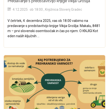
Predavanje s predstavitvijo knjige Vikija Grošlja
4.12.2025
ob 18:00
, Knjižnica Slovenj Gradec
V četrtek, 4. decembra 2025, vas ob 18.00 vabimo na
predavanje s predstavitvijo knjige Vikija Grošlja: Makalu, 8481
m – prvi slovenski osemtisočak in čas po njem. O KNJIGI Kot
eden naših ključnih ...