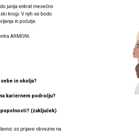
do junija enkrat mesečno
ki krogi. V njih se bodo
ljenja in počutje.
centra ARMONI.
sebe in okolja?
na kariernem področju?
i popolnosti? (zaključek)
lavnic so prijave obvezne na