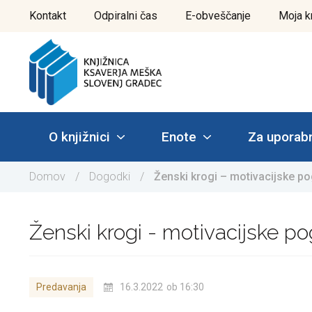
Pojdi
Kontakt
Odpiralni čas
E-obveščanje
Moja k
do
vsebine
O knjižnici
Enote
Za uporab
Domov
/
Dogodki
/
Ženski krogi – motivacijske p
Ženski krogi - motivacijske p
Predavanja
16.3.2022
ob 16:30