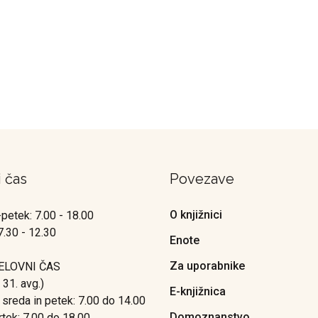
i čas
Povezave
O knjižnici
petek: 7.00 - 18.00
7.30 - 12.30
Enote
Za uporabnike
ELOVNI ČAS
o 31. avg.)
E-knjižnica
 sreda in petek: 7.00 do 14.00
Domoznanstvo
rtek: 7.00 do 18.00