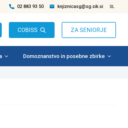
02 883 93 50
knjiznicasg@sg.sik.si
SL
COBISS
ZA SENIORJE
a
Domoznanstvo in posebne zbirke