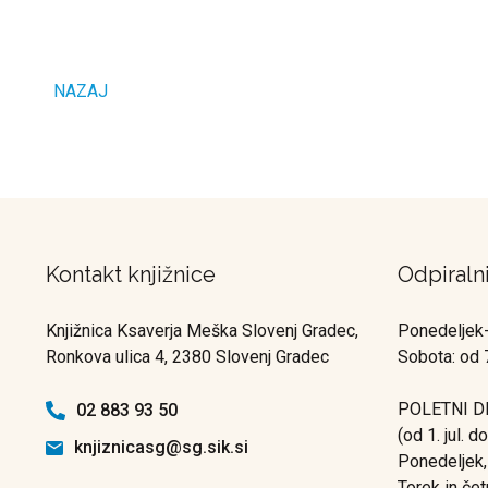
NAZAJ
Kontakt knjižnice
Odpiraln
Knjižnica Ksaverja Meška Slovenj Gradec,
Ponedeljek-
Ronkova ulica 4, 2380 Slovenj Gradec
Sobota: od 
POLETNI D
02 883 93 50
(od 1. jul. d
knjiznicasg@sg.sik.si
Ponedeljek,
Torek in čet