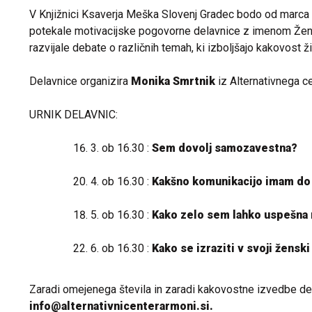
V Knjižnici Ksaverja Meška Slovenj Gradec bodo od marca 
potekale motivacijske pogovorne delavnice z imenom Žens
razvijale debate o različnih temah, ki izboljšajo kakovost živ
Delavnice organizira
Monika Smrtnik
iz Alternativnega 
URNIK DELAVNIC:
3. ob 16.30 :
Sem dovolj samozavestna?
4. ob 16.30 :
Kakšno komunikacijo imam do 
5. ob 16.30 :
Kako zelo sem lahko uspešna 
6. ob 16.30 :
Kako se izraziti v svoji žensk
Zaradi omejenega števila in zaradi kakovostne izvedbe de
info@
alternativnicenterarmoni.si.