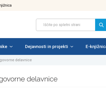
njižnica
nike
Dejavnosti in projekti
E-knjižnic
ogovorne delavnice
ogovorne delavnice