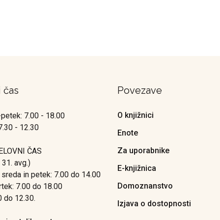
i čas
Povezave
O knjižnici
petek: 7.00 - 18.00
7.30 - 12.30
Enote
Za uporabnike
ELOVNI ČAS
o 31. avg.)
E-knjižnica
 sreda in petek: 7.00 do 14.00
Domoznanstvo
rtek: 7.00 do 18.00
0 do 12.30.
Izjava o dostopnosti