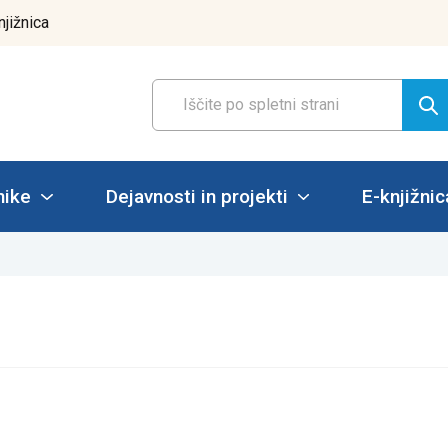
njižnica
nike
Dejavnosti in projekti
E-knjižnic