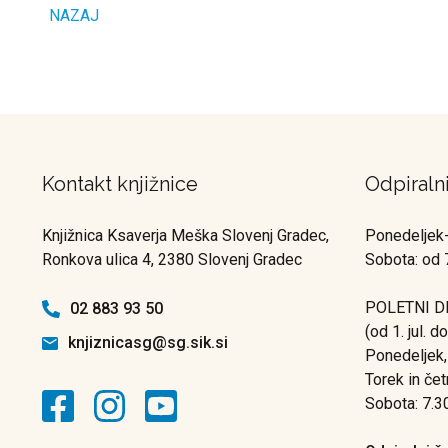
NAZAJ
Kontakt knjižnice
Odpiraln
Knjižnica Ksaverja Meška Slovenj Gradec,
Ponedeljek-
Ronkova ulica 4, 2380 Slovenj Gradec
Sobota: od 
POLETNI D
02 883 93 50
(od 1. jul. d
knjiznicasg@sg.sik.si
Ponedeljek,
Torek in čet
Sobota: 7.3