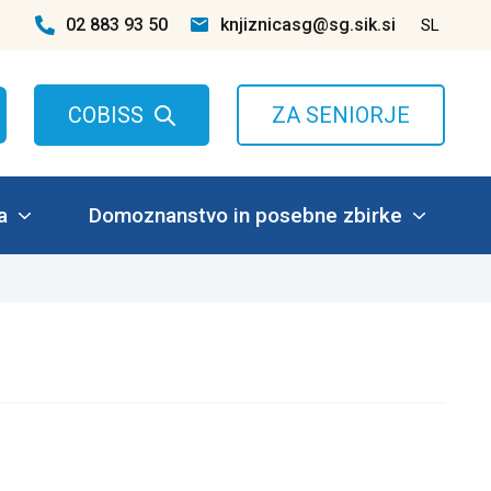
02 883 93 50
knjiznicasg@sg.sik.si
SL
COBISS
ZA SENIORJE
a
Domoznanstvo in posebne zbirke