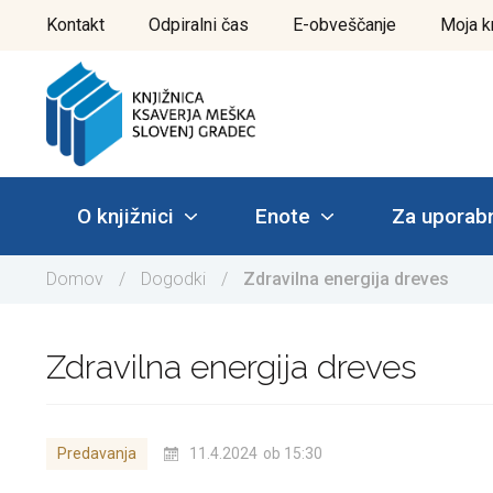
Pojdi
Kontakt
Odpiralni čas
E-obveščanje
Moja k
do
vsebine
O knjižnici
Enote
Za uporab
Domov
/
Dogodki
/
Zdravilna energija dreves
Zdravilna energija dreves
Predavanja
11.4.2024
ob 15:30