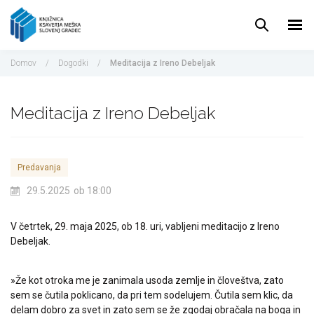
Pojdi
do
vsebine
Domov
/
Dogodki
/
Meditacija z Ireno Debeljak
Meditacija z Ireno Debeljak
Predavanja
29.5.2025
ob 18:00
V četrtek, 29. maja 2025, ob 18. uri, vabljeni meditacijo z Ireno
Debeljak.
»Že kot otroka me je zanimala usoda zemlje in človeštva, zato
sem se čutila poklicano, da pri tem sodelujem. Čutila sem klic, da
delam dobro za svet in zato sem se že zgodaj obračala na boga in