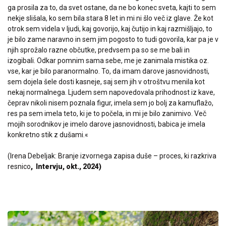
ga prosila za to, da svet ostane, da ne bo konec sveta, kajti to sem
nekje slišala, ko sem bila stara 8 let in mi ni šlo več iz glave. Že kot
otrok sem videla v ljudi, kaj govorijo, kaj čutijo in kaj razmišljajo, to
je bilo zame naravno in sem jim pogosto to tudi govorila, kar pa je v
njih sprožalo razne občutke, predvsem pa so se me bali in
izogibali. Odkar pomnim sama sebe, me je zanimala mistika oz.
vse, kar je bilo paranormalno. To, da imam darove jasnovidnosti,
sem dojela šele dosti kasneje, saj sem jih v otroštvu menila kot
nekaj normalnega. Ljudem sem napovedovala prihodnost iz kave,
čeprav nikoli nisem poznala figur, imela sem jo bolj za kamuflažo,
res pa sem imela teto, ki je to počela, in mi je bilo zanimivo. Več
mojih sorodnikov je imelo darove jasnovidnosti, babica je imela
konkretno stik z dušami.«
(Irena Debeljak: Branje izvornega zapisa duše – proces, ki razkriva
resnico
, Intervju, okt., 2024)