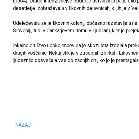
(1964). Drugo intenzivnejše obdobje ustvarjanja pa je bilo p
desetletje izobraževala v likovnih delavnicah, ki jih je v Ve
Udeleževala se je likovnih kolonij, občasno razstavljala n
Sloveniji, tudi v Cankarjevem domu v Ljubljani, kjer je prej
lokalno društvo upokojencev pa je skozi leta izdelala preko
drugih voščilnic. Nekaj slik je v zasebnih zbirkah. Likovnem
ljubeznijo posvečala vse do zadnjih dni, ko jo je premagal
NAZAJ