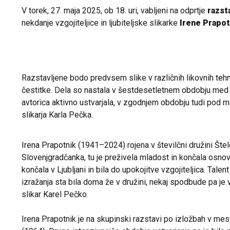
V torek, 27. maja 2025, ob 18. uri, vabljeni na odprtje
razst
nekdanje vzgojiteljice in ljubiteljske slikarke
Irene Prapot
Razstavljene bodo predvsem slike v različnih likovnih tehn
čestitke. Dela so nastala v šestdesetletnem obdobju med l
avtorica aktivno ustvarjala, v zgodnjem obdobju tudi po
slikarja Karla Pečka.
Irena Prapotnik (1941–2024) rojena v številčni družini Štelc
Slovenjgradčanka, tu je preživela mladost in končala osnov
končala v Ljubljani in bila do upokojitve vzgojiteljica. Talen
izražanja sta bila doma že v družini, nekaj spodbude pa je
slikar Karel Pečko.
Irena Prapotnik je na skupinski razstavi po izložbah v mest