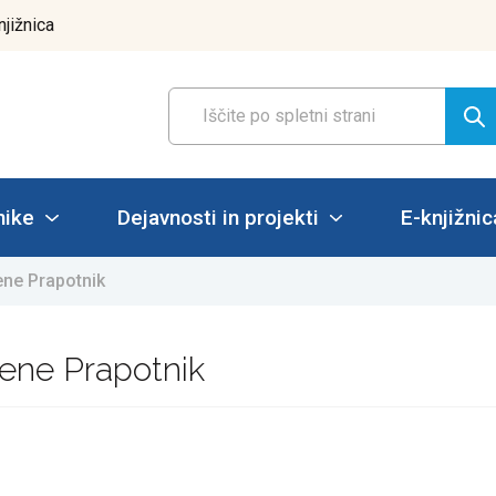
njižnica
nike
Dejavnosti in projekti
E-knjižnic
rene Prapotnik
Irene Prapotnik