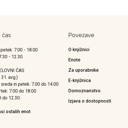
i čas
Povezave
O knjižnici
petek: 7.00 - 18.00
7.30 - 12.30
Enote
Za uporabnike
ELOVNI ČAS
o 31. avg.)
E-knjižnica
 sreda in petek: 7.00 do 14.00
Domoznanstvo
rtek: 7.00 do 18.00
0 do 12.30.
Izjava o dostopnosti
asi ostalih enot