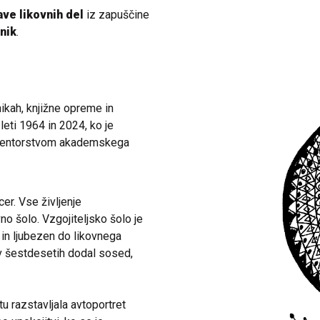
ave likovnih del
iz zapuščine
nik
.
ikah, knjižne opreme in
eti 1964 in 2024, ko je
d mentorstvom akademskega
er. Vse življenje
no šolo. Vzgojiteljsko šolo je
t in ljubezen do likovnega
 v šestdesetih dodal sosed,
u razstavljala avtoportret