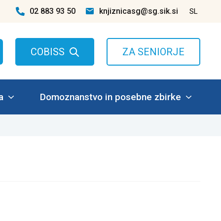
02 883 93 50
knjiznicasg@sg.sik.si
SL
COBISS
ZA SENIORJE
a
Domoznanstvo in posebne zbirke