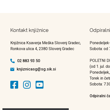
Kontakt knjižnice
Odpiraln
Knjižnica Ksaverja Meška Slovenj Gradec,
Ponedeljek-
Ronkova ulica 4, 2380 Slovenj Gradec
Sobota: od 
POLETNI D
02 883 93 50
(od 1. jul. d
knjiznicasg@sg.sik.si
Ponedeljek,
Torek in čet
Sobota: 7.3
Odpiralni č