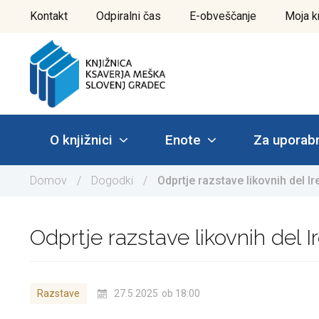
Pojdi
Kontakt
Odpiralni čas
E-obveščanje
Moja k
do
vsebine
O knjižnici
Enote
Za uporab
Domov
/
Dogodki
/
Odprtje razstave likovnih del I
Odprtje razstave likovnih del 
Razstave
27.5.2025
ob 18:00