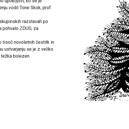
o upokojitvi, ko se je
lenju vodil Tone Skok, prof.
a skupinskih razstavah po
ela pohvalo ZDUS; za
 tisoč novoletnih čestitk in
u ustvarjanju se je z veliko
a težka bolezen.